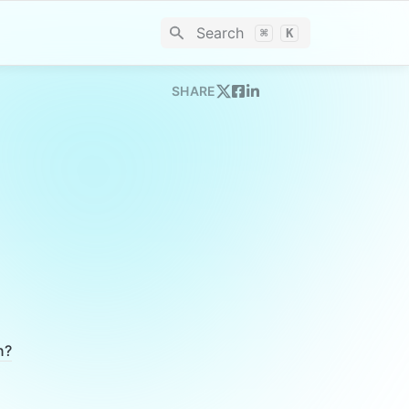
Search
⌘
K
SHARE
n?