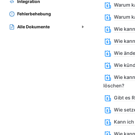
Integration
Warum ka
Fehlerbehebung
Warum ka
Alle Dokumente
Wie kann
Wie kann
Wie ände
Wie künd
Wie kann
löschen?
Gibt es 
Wie setz
Kann ich
Wie kann