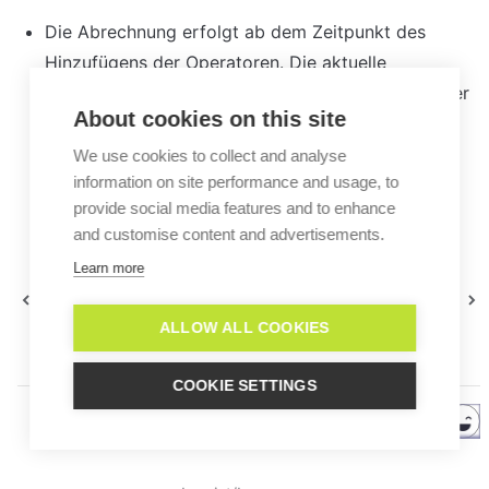
Die Abrechnung erfolgt ab dem Zeitpunkt des 
Hinzufügens der Operatoren. Die aktuelle 
Abrechnung wird dementsprechend angepasst. Der 
About cookies on this site
volle Preis wird für den nächsten Zeitraum 
berechnet.
We use cookies to collect and analyse
information on site performance and usage, to
provide social media features and to enhance
and customise content and advertisements.
Learn more
Wie setze ich mein
Wie kann ich mehrere
Passwort zurück oder
Organisationen anlegen
ändere es?
und verwalten?
ALLOW ALL COOKIES
COOKIE SETTINGS
Helpful?