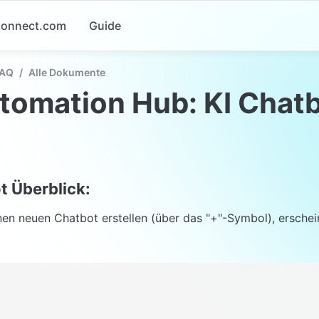
-connect.com
Guide
FAQ
/
Alle Dokumente
tomation Hub: KI Chat
t Überblick:
nen neuen Chatbot erstellen (über das "+"-Symbol), erschein