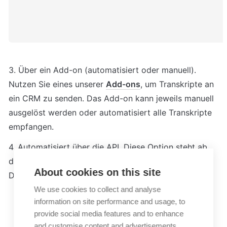
3. Über ein Add-on (automatisiert oder manuell). 
Nutzen Sie eines unserer 
Add-ons
, um Transkripte an 
ein CRM zu senden. Das Add-on kann jeweils manuell 
ausgelöst werden oder automatisiert alle Transkripte 
empfangen.
4. Automatisiert über die API. Diese Option steht ab 
dem Flex Paket zur Verfügung. Die entsprechende 
About cookies on this site
Dokumentation finden Sie 
hier
.
We use cookies to collect and analyse
information on site performance and usage, to
provide social media features and to enhance
and customise content and advertisements.