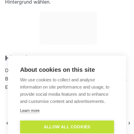
Hintergrund wählen.
Hinweis:
About cookies on this site
Dieses Feature wird für alle Chromium-basierten 
Browser (wie zum Beispiel Google Chrome, Microsoft 
We use cookies to collect and analyse
Edge und Opera) unterstützt.
information on site performance and usage, to
provide social media features and to enhance
and customise content and advertisements.
Learn more
Benutzerdefinierte
Wie funktionieren Audio-
Datenfelder
und Video-Anrufe?
ALLOW ALL COOKIES