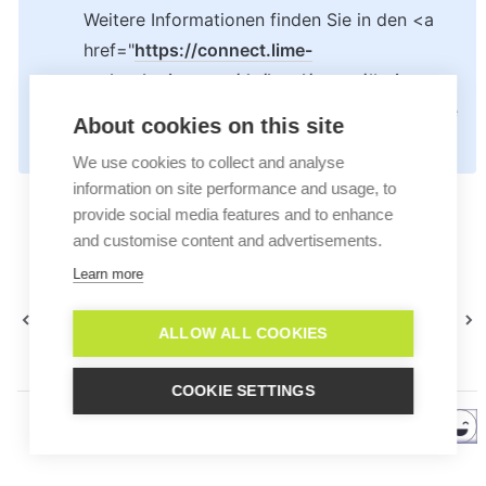
Weitere Informationen finden Sie in den <a 
href="
https://connect.lime-
technologies.com/de/legal/terms/#privacy-
policy
/
">Datenschutzbestimmungen der Lime 
About cookies on this site
Connect (Userlike) GmbH</a>.
We use cookies to collect and analyse
information on site performance and usage, to
provide social media features and to enhance
and customise content and advertisements.
Learn more
Information zur
Verwendet Lime Connect
Namensänderung
Cookies und falls ja, wofür?
ALLOW ALL COOKIES
COOKIE SETTINGS
Helpful?