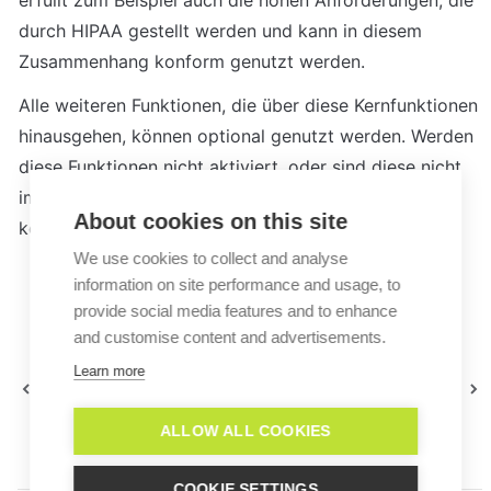
erfüllt zum Beispiel auch die hohen Anforderungen, die 
durch HIPAA gestellt werden und kann in diesem 
Zusammenhang konform genutzt werden.
Alle weiteren Funktionen, die über diese Kernfunktionen 
hinausgehen, können optional genutzt werden. Werden 
diese Funktionen nicht aktiviert, oder sind diese nicht 
im Paket enthalten, werden über diese Anbieter 
About cookies on this site
keinerlei Daten verarbeitet.
We use cookies to collect and analyse
information on site performance and usage, to
provide social media features and to enhance
and customise content and advertisements.
Welche
Wie kann ich einen
personenbezogenen
Learn more
Datenschutzhinweis vor
Daten verarbeitet Lime
dem Chat einblenden?
Connect?
ALLOW ALL COOKIES
COOKIE SETTINGS