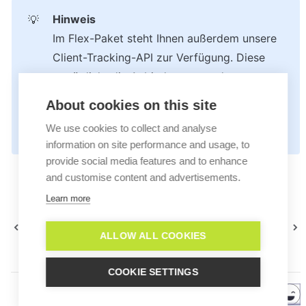
💡
Im Flex-Paket steht Ihnen außerdem unsere 
Client-Tracking-API zur Verfügung. Diese 
ermöglicht die Anbindung an andere 
Tracking-Lösungen sowie eine Auswahl an 
About cookies on this site
zusätzlichen Events. Mehr Informationen 
We use cookies to collect and analyse
dazu finden Sie im entsprechenden 
Tutorial
.
information on site performance and usage, to
provide social media features and to enhance
and customise content and advertisements.
Learn more
Bietet Lime Connect eine
Wie öffne ich die
Javascript API an?
Browserkonsole?
ALLOW ALL COOKIES
COOKIE SETTINGS
Helpful?