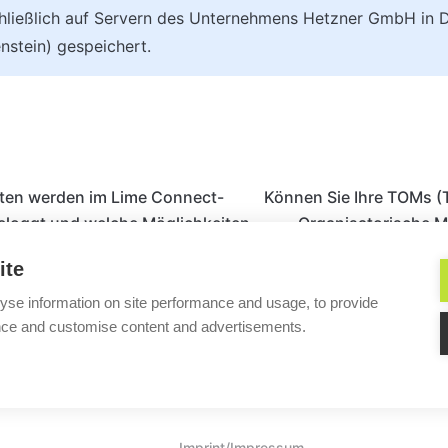
hließlich auf Servern des Unternehmens Hetzner GmbH in D
enstein) gespeichert.
ten werden im Lime Connect-
Können Sie Ihre TOMs (
eloggt und welche Möglichkeiten
Organisatorische 
um an diese Log-Dateien zu
Datensicherhei
ite
yse information on site performance and usage, to provide
nce and customise content and advertisements.
Helpful?
Imprint/Impressum