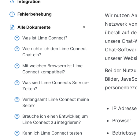
Integration
Fehlerbehebung
Wir nutzen Am
Netzwerk von 
Alle Dokumente
überall auf d
Was ist Lime Connect?
unsere Chat-W
Wie richte ich den Lime Connect
Chat-Software
Chat ein?
unserer Websi
Mit welchen Browsern ist Lime
Bei der Nutz
Connect kompatibel?
Bilder, JavaS
Was sind Lime Connects Service-
personenbezo
Zeiten?
Verlangsamt Lime Connect meine
Seite?
IP Adresse
Brauche ich einen Entwickler, um
Browser
Lime Connect zu integrieren?
Betriebss
Kann ich Lime Connect testen