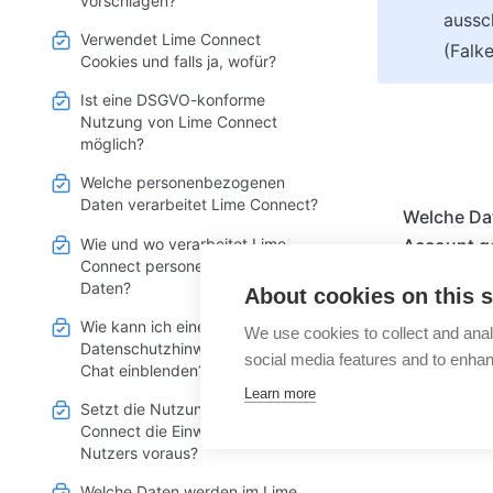
vorschlagen?
aussc
Verwendet Lime Connect
(Falk
Cookies und falls ja, wofür?
Ist eine DSGVO-konforme
Nutzung von Lime Connect
möglich?
Welche personenbezogenen
Daten verarbeitet Lime Connect?
Welche Da
Wie und wo verarbeitet Lime
Account g
Connect personenbezogene
habe ich, 
Daten?
About cookies on this s
kommen?
Wie kann ich einen
We use cookies to collect and anal
Datenschutzhinweis vor dem
social media features and to enha
Chat einblenden?
Learn more
Setzt die Nutzung von Lime
Connect die Einwilligung des
Nutzers voraus?
Welche Daten werden im Lime