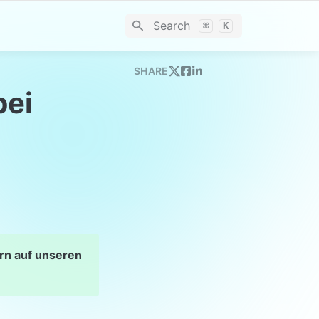
Search
⌘
K
SHARE
ei 
rn auf unseren 