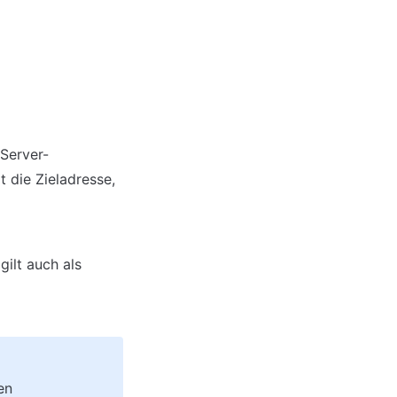
 Server-
die Zieladresse, 
ilt auch als 
n 