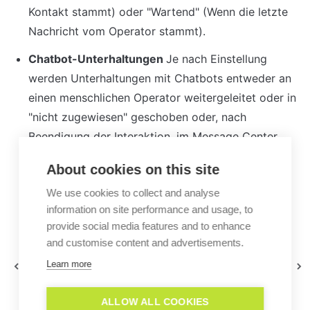
Kontakt stammt) oder "Wartend" (Wenn die letzte 
Nachricht vom Operator stammt).
Chatbot-Unterhaltungen 
Je nach Einstellung 
werden Unterhaltungen mit Chatbots entweder an 
einen menschlichen Operator weitergeleitet oder in 
"nicht zugewiesen" geschoben oder, nach 
Beendigung der Interaktion, im Message Center 
unter "Alle Unterhaltungen" sichtbar.
About cookies on this site
We use cookies to collect and analyse
information on site performance and usage, to
provide social media features and to enhance
Was
Was ist der Unterschied zwischen der
and customise content and advertisements.
bedeutet
proaktiven Nachricht und der
der
Learn more
Begrüßungs-Bubble und wie
Widget z-
funktionieren diese?
Index?
ALLOW ALL COOKIES