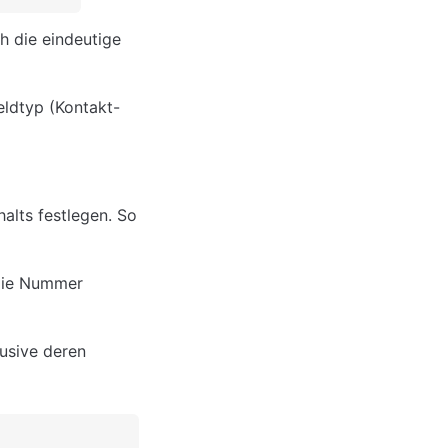
 die eindeutige 
eldtyp (Kontakt- 
alts festlegen. So 
 die Nummer 
usive deren 