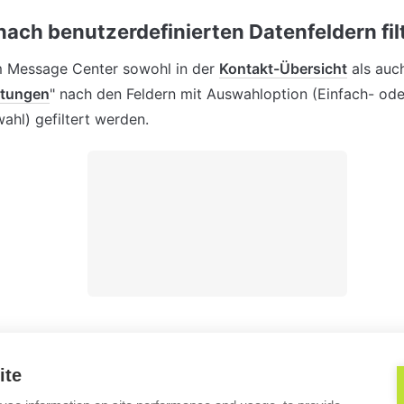
nach benutzerdefinierten Datenfeldern fil
m Message Center sowohl in der 
Kontakt-Übersicht
 als auc
ltungen
" nach den Feldern mit Auswahloption (Einfach- oder
hl) gefiltert werden.
ite
ontakte importieren?
Wie kann ich mein Video-Hintergr