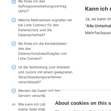
Wo finde ich den
Auftragsverarbeitungsvertrag
Kann ich 
(AVV)?
Ja, es kann i
Welche Maßnahmen ergreifen wir
bei Lime Connect für den
"
Alle Unterha
Datenschutz und die
Mehrfachauswa
Datensicherheit?
Wo finde ich die Kontaktdaten
des des
Datenschutzbeauftragten von
Lime Connect?
Ist die Verbindung zum Anbieter
und zurück mit einem geeigneten
Verschlüsselungsverfahren
verschlüsselt?
Werden die Daten auf den
Servern verschlüsselt?
About cookies on this s
Wie kann ich Lime Connect in
Kann ich K
meine Seite Integrieren?