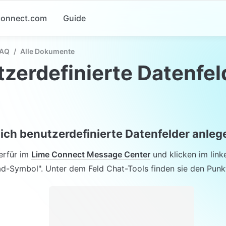
-connect.com
Guide
FAQ
/
Alle Dokumente
zerdefinierte Datenfel
ich benutzerdefinierte Datenfelder anleg
erfür im 
Lime Connect Message Center
 und klicken im link
ad-Symbol". Unter dem Feld Chat-Tools finden sie den Punk