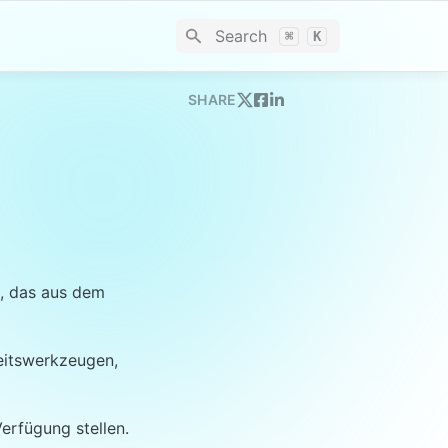
Search
⌘
K
SHARE
, das aus dem 
itswerkzeugen, 
erfügung stellen.