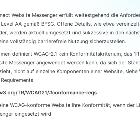
ect Website Messenger erfüllt weitestgehend die Anforde
Level AA gemäß BFSG. Offene Details, wie etwa vereinzelte
der, werden aktuell umgesetzt und sukzessive in den nächs
ine vollständig barrierefreie Nutzung sicherzustellen. 
en definiert WCAG-2.1 kein Konformitätskriterium, das 1:1 
ite Messenger angewendet werden kann, da sich der Stand
ieht, nicht auf einzelne Komponenten einer Website, siehe 
 Requirements
.w3.org/TR/WCAG21/#conformance-reqs
eine WCAG-konforme Website ihre Konformität, wenn der L
enger eingesetzt wird