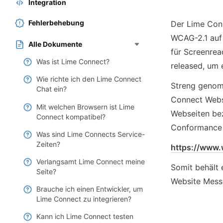
Integration
Fehlerbehebung
Der Lime Conn
WCAG-2.1 auf 
Alle Dokumente
für Screenrea
Was ist Lime Connect?
released, um e
Wie richte ich den Lime Connect
Streng genomm
Chat ein?
Connect Webs
Mit welchen Browsern ist Lime
Webseiten bez
Connect kompatibel?
Conformance
Was sind Lime Connects Service-
Zeiten?
https://www
Verlangsamt Lime Connect meine
Somit behält 
Seite?
Website Mess
Brauche ich einen Entwickler, um
Lime Connect zu integrieren?
Kann ich Lime Connect testen