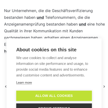
Nur Unternehmen, die die Geschäftsverifizierung 
bestanden haben 
und
 Telefonnummern, die die 
Anzeigenamenprüfung bestanden haben 
und
 eine hohe 
Qualität in ihrer Kommunikation mit Kunden 
nachgewiesen haben, erhalten einen Anzeigenamen. 
Erfahren Sie mehr über Metas Qualitätsbewertungen 
About cookies on this site
hier
.
We use cookies to collect and analyse
information on site performance and usage, to
provide social media features and to enhance
and customise content and advertisements.
Wie kann ich Platzhalter in
Welche Auflösung
WhatsApp Templates für
Learn more
sollte mein
Support-Unterhaltungen
Whatsapp-
nutzen?
Profilbild haben?
ALLOW ALL COOKIES